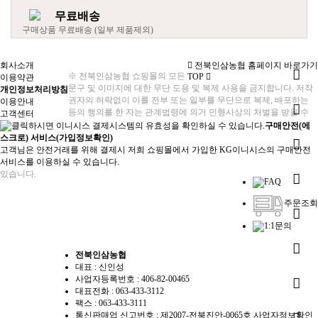
무료배송
구매상품 무료배송 (일부 제품제외)
회사소개
전북인삼농협 홈페이지 바로가기
※ 전북인삼농협 쇼핑몰의 모든
TOP
이용약관
문구 및 이미지에 대한 무단 도용 및 복제 사용을 금지합니다. 저작
개인정보처리방침
권자의 허락없이 이를 전부 또는 일부를 무단으로 복제, 배포하는
이용안내
등의 행의를 한 자는 관계법령에 의거 민형사상의 처벌을 받을 수
고객센터
구매안전(에
스크로) 서비스(가입정보확인)
고객님은 안전거래를 위해 결제시 저희 쇼핑몰에서 가입한 KG이니시스의 구매안전
서비스를 이용하실 수 있습니다.
있습니다.
FAQ
주문조회
1:1문의
전북인삼농협
대표 : 신인성
사업자등록번호 :
406-82-00465
대표전화 : 063-433-3112
팩스 : 063-433-3111
통신판매업 신고번호 :
제2007-전북진안-0065호
사업자정보확인