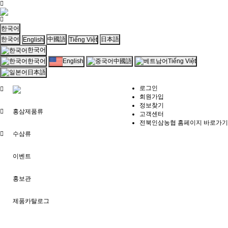
한국어
한국어
中國語
日本語
English
Tiếng Việt
한국어
English
Tiếng Việt
한국어
中國語
홈
日本語
홍
로그인
삼
회원가입
제
정보찾기
품
홍삼제품류
고객센터
류
전북인삼농협 홈페이지 바로가기
수
삼
수삼류
류
이
이벤트
벤
트
홍
홍보관
보
관
제품카탈로그
제
품
카
탈