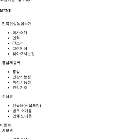
MENU
전북인삼농협소개
회사소개
연혁
CI소개
고려인삼
찾아오시는길
홍삼제품류
홍삼
건강기능성
특정기능성
건강기호
수삼류
선물용(선물포장)
벌크 소매용
업체 도매용
이벤트
홍보관