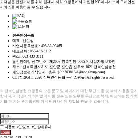
고객님은 안전거래를 위해 결제시 저희 쇼핑몰에서 가입한 KG이니시스의 구매안전
서비스를 이용하실 수 있습니다.
FAQ
주문조회
1:1문의
전북인삼농협
대표 : 신인성
사업자등록번호 :
406-82-00465
대표전화 : 063-433-3112
팩스 : 063-433-3111
통신판매업 신고번호 :
제2007-전북진안-0065호
사업자정보확인
주소 : 전북특별자치도 진안군 진안읍 진무로 1021 전북인삼농협
개인정보관리책임자 : 총무과(nh503813-1@nonghyup.com)
COPYRIGHT
2020 전북인삼농협 공식쇼핑몰. All rights reserved.
※ 전북인삼농협 쇼핑몰의 모든 문구 및 이미지에 대한 무단 도용 및 복제 사용을 금지
합니다. 저작권자의 허락없이 이를 전부 또는 일부를 무단으로 복제, 배포하는 등의 행
의를 한 자는 관계법령에 의거 민형사상의 처벌을 받을 수 있습니다.
자동로그인 및 로그인 상태 유지
Login
회원가입
/
정보찾기