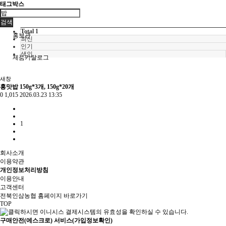
태그박스
이벤트
검색
Total 1
홍보관
최신
인기
색인
제품카탈로그
새창
홍맛밥 150g*3개, 150g*20개
0
1,015
2026.03.23 13:35
1
회사소개
이용약관
개인정보처리방침
이용안내
고객센터
전북인삼농협 홈페이지 바로가기
TOP
구매안전(에스크로) 서비스(가입정보확인)