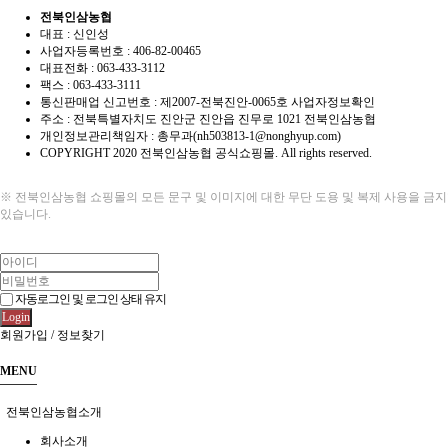
전북인삼농협
대표 : 신인성
사업자등록번호 :
406-82-00465
대표전화 : 063-433-3112
팩스 : 063-433-3111
통신판매업 신고번호 :
제2007-전북진안-0065호
사업자정보확인
주소 : 전북특별자치도 진안군 진안읍 진무로 1021 전북인삼농협
개인정보관리책임자 : 총무과(nh503813-1@nonghyup.com)
COPYRIGHT
2020 전북인삼농협 공식쇼핑몰. All rights reserved.
※ 전북인삼농협 쇼핑몰의 모든 문구 및 이미지에 대한 무단 도용 및 복제 사용을 금
있습니다.
자동로그인 및 로그인 상태 유지
Login
회원가입
/
정보찾기
MENU
전북인삼농협소개
회사소개