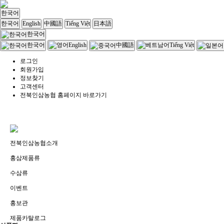
한국어
한국어
English
中國語
Tiếng Việt
日本語
한국어
English
Tiếng Việt
한국어
中國語
로그인
회원가입
정보찾기
고객센터
전북인삼농협 홈페이지 바로가기
전북인삼농협소개
홍삼제품류
수삼류
이벤트
홍보관
제품카탈로그