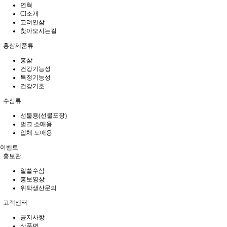
연혁
CI소개
고려인삼
찾아오시는길
홍삼제품류
홍삼
건강기능성
특정기능성
건강기호
수삼류
선물용(선물포장)
벌크 소매용
업체 도매용
이벤트
홍보관
알쓸수삼
홍보영상
위탁생산문의
고객센터
공지사항
상품평