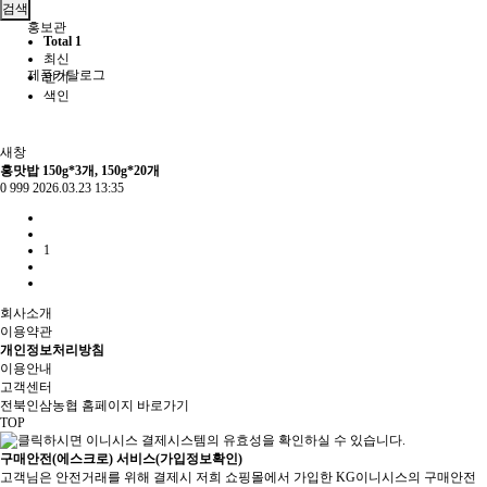
검색
홍보관
Total 1
최신
제품카탈로그
인기
색인
새창
홍맛밥 150g*3개, 150g*20개
0
999
2026.03.23 13:35
1
회사소개
이용약관
개인정보처리방침
이용안내
고객센터
전북인삼농협 홈페이지 바로가기
TOP
구매안전(에스크로) 서비스(가입정보확인)
고객님은 안전거래를 위해 결제시 저희 쇼핑몰에서 가입한 KG이니시스의 구매안전