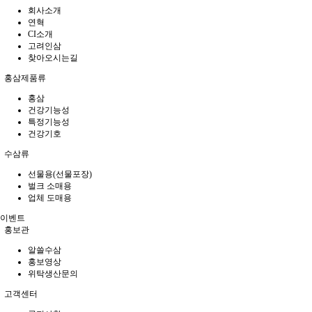
회사소개
연혁
CI소개
고려인삼
찾아오시는길
홍삼제품류
홍삼
건강기능성
특정기능성
건강기호
수삼류
선물용(선물포장)
벌크 소매용
업체 도매용
이벤트
홍보관
알쓸수삼
홍보영상
위탁생산문의
고객센터