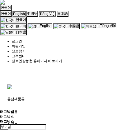
한국어
한국어
中國語
日本語
English
Tiếng Việt
한국어
English
Tiếng Việt
한국어
中國語
日本語
로그인
회원가입
정보찾기
고객센터
전북인삼농협 홈페이지 바로가기
홍삼제품류
태그박스
수삼류
태그박스
태그박스
이벤트