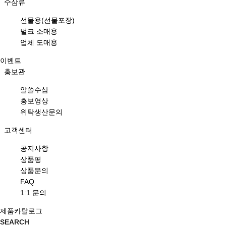
수삼류
선물용(선물포장)
벌크 소매용
업체 도매용
이벤트
홍보관
알쓸수삼
홍보영상
위탁생산문의
고객센터
공지사항
상품평
상품문의
FAQ
1:1 문의
제품카탈로그
SEARCH