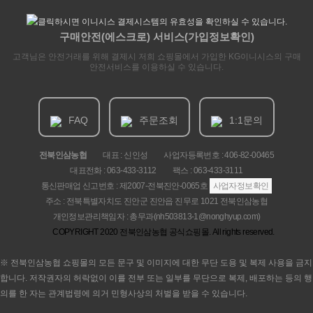
구매안전(에스크로) 서비스(가입정보확인)
고객님은 안전거래를 위해 결제시 저희 쇼핑몰에서 가입한 KG이니시스의 구매
안전서비스를 이용하실 수 있습니다.
FAQ
주문조회
1:1문의
전북인삼농협
대표 : 신인성
사업자등록번호 :
406-82-00465
대표전화 : 063-433-3112
팩스 : 063-433-3111
통신판매업 신고번호 :
제2007-전북진안-0065호
사업자정보확인
주소 : 전북특별자치도 진안군 진안읍 진무로 1021 전북인삼농협
개인정보관리책임자 : 총무과(nh503813-1@nonghyup.com)
COPYRIGHT
2020 전북인삼농협 공식쇼핑몰. All rights reserved.
※ 전북인삼농협 쇼핑몰의 모든 문구 및 이미지에 대한 무단 도용 및 복제 사용을 금지
합니다. 저작권자의 허락없이 이를 전부 또는 일부를 무단으로 복제, 배포하는 등의 행
의를 한 자는 관계법령에 의거 민형사상의 처벌을 받을 수 있습니다.