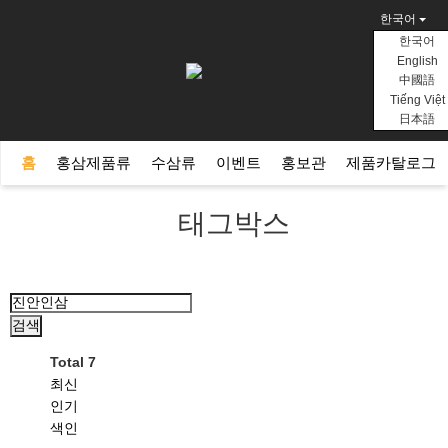
한국어
한국어
English
中國語
Tiếng Việt
日本語
홈
홍삼제품류
수삼류
이벤트
홍보관
제품카탈로그
태그박스
검색
Total 7
최신
인기
색인