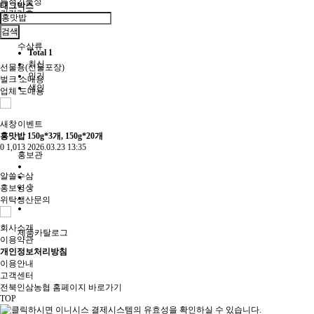
특정기능성
태그박스
건강기호
검색
수삼류
Total 1
최신
선물용(선물포장)
인기
벌크 소매용
색인
업체 도매용
새창
이벤트
홍맛밥 150g*3개, 150g*20개
0
1,013
2026.03.23 13:35
홍보관
알쓸수삼
1
홍보영상
위탁생산문의
회사소개
제품카탈로그
이용약관
개인정보처리방침
이용안내
고객센터
전북인삼농협 홈페이지 바로가기
TOP