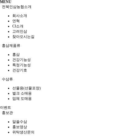
MENU
전북인삼농협소개
회사소개
연혁
CI소개
고려인삼
찾아오시는길
홍삼제품류
홍삼
건강기능성
특정기능성
건강기호
수삼류
선물용(선물포장)
벌크 소매용
업체 도매용
이벤트
홍보관
알쓸수삼
홍보영상
위탁생산문의