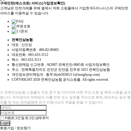
구매안전(에스크로) 서비스(가입정보확인)
고객님은 안전거래를 위해 결제시 저희 쇼핑몰에서 가입한 KG이니시스의 구매안전
서비스를 이용하실 수 있습니다.
FAQ
주문조회
1:1문의
전북인삼농협
대표 : 신인성
사업자등록번호 :
406-82-00465
대표전화 : 063-433-3112
팩스 : 063-433-3111
통신판매업 신고번호 :
제2007-전북진안-0065호
사업자정보확인
주소 : 전북특별자치도 진안군 진안읍 진무로 1021 전북인삼농협
개인정보관리책임자 : 총무과(nh503813-1@nonghyup.com)
COPYRIGHT
2020 전북인삼농협 공식쇼핑몰. All rights reserved.
※ 전북인삼농협 쇼핑몰의 모든 문구 및 이미지에 대한 무단 도용 및 복제 사용을 금지
합니다. 저작권자의 허락없이 이를 전부 또는 일부를 무단으로 복제, 배포하는 등의 행
의를 한 자는 관계법령에 의거 민형사상의 처벌을 받을 수 있습니다.
자동로그인 및 로그인 상태 유지
Login
회원가입
/
정보찾기