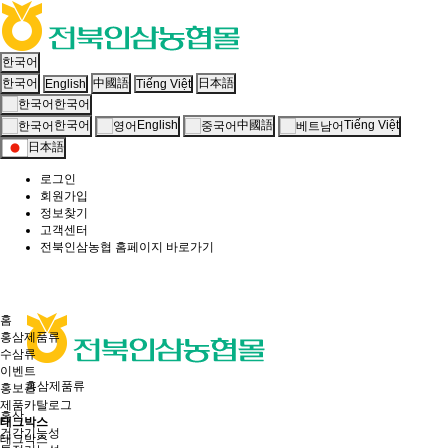
한국어
한국어
中國語
日本語
English
Tiếng Việt
한국어
English
Tiếng Việt
한국어
中國語
日本語
로그인
회원가입
정보찾기
고객센터
전북인삼농협 홈페이지 바로가기
홈
홍삼제품류
수삼류
이벤트
홍삼제품류
홍보관
제품카탈로그
홍삼
태그박스
건강기능성
태그박스